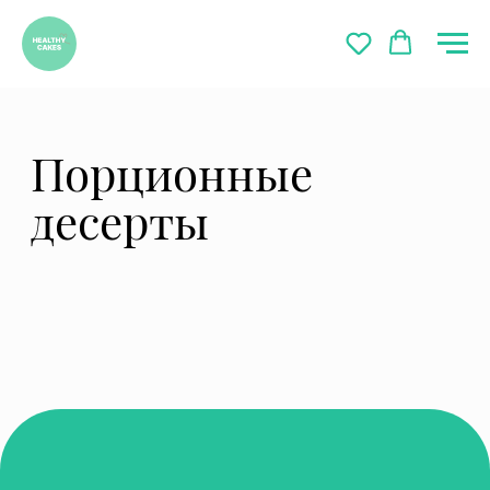
Порционные
десерты
healthycakes_vl@mail.ru
89089654196