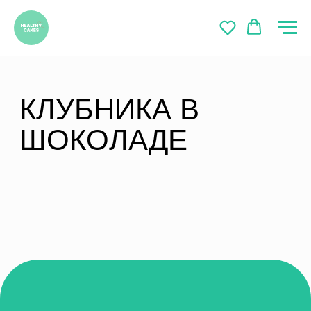
КЛУБНИКА В
ШОКОЛАДЕ
healthycakes_vl@mail.ru
89089654196