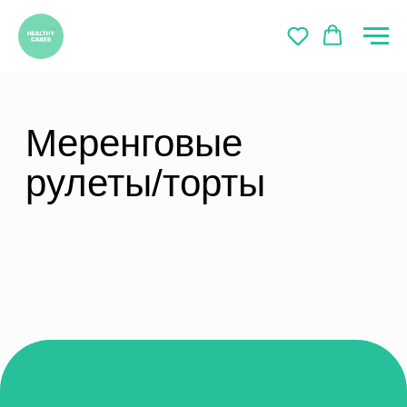
Меренговые
рулеты/торты
healthycakes_vl@mail.ru
89089654196