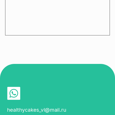
healthycakes_vl@mail.ru
89089654196
Каталог
Доставка и оплата
Отзывы
Контакты
ИП Павлюк Юлия
Александровна
ИНН 253403122565
ОГРНИП 320253600006287
Подпишись! Будем
отправлять самую
важную информацию
об акциях и новостях