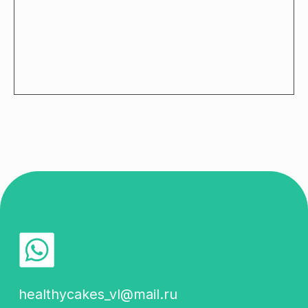
healthycakes_vl@mail.ru
89089654196
Каталог
Доставка и оплата
Отзывы
Контакты
ИП Павлюк Юлия
Александровна
ИНН 253403122565
ОГРНИП 320253600006287
Подпишись! Будем
отправлять самую
важную информацию
об акциях и новостях