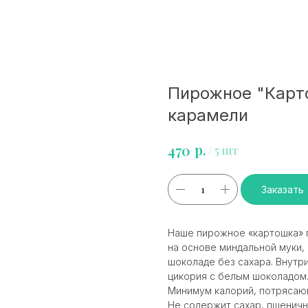
Пирожное "Карто
карамели
р.
470
/
5 шт
Заказать
Наше пирожное «картошка» г
на основе миндальной муки,
шоколаде без сахара. Внутр
цикория с белым шоколадом
Минимум калорий, потрясаю
Не содержит сахар, пшеничн