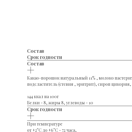
Состав
Срок годности
Состав
Какао-порошок натуральный 11% , молоко пастеризов
подсластитель (стевия , эритрит), сироп цикория,
144 ккал на 100г
Белки - 8, жиры 8, углеводы - 10
Срок годности
При температуре
от +2°С до +6°С - 72 часа,