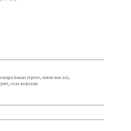
ахара (какао тертое, какао масло),
рит, соль морская.