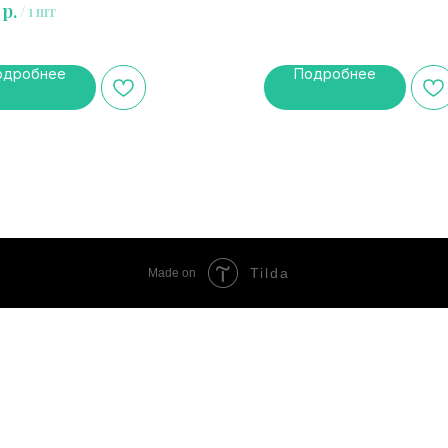
р.
/
1 шт
одробнее
Подробнее
Tilda
Made on