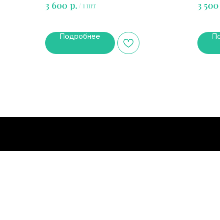
р.
3 600
3 500
/
1 шт
Подробнее
П