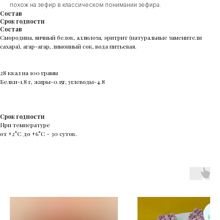
похож на зефир в классическом понимании зефира.
Состав
Срок годности
Состав
Смородина, яичный белок, аллюлоза, эритрит (натуральные заменители
сахара), агар-агар, лимонный сок, вода питьевая.
28 ккал на 100 грамм
Белки-1.8 г, жиры-0.15г, углеводы-4.8
Срок годности
При температуре
от +2°С до +6°С - 30 суток.
НАЛ