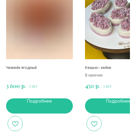
Чизкейк ягодный
Кешью- кейки
В наличии
р.
р.
3 600
450
/
1 шт
/
1 шт
Подробнее
Подробнее