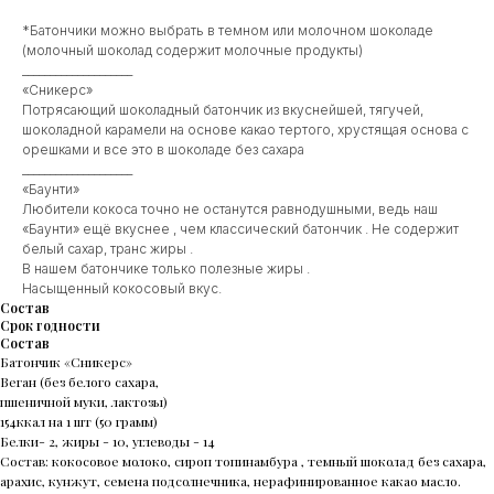
*Батончики можно выбрать в темном или молочном шоколаде
(молочный шоколад содержит молочные продукты)
____________________
«Сникерс»
Потрясающий шоколадный батончик из вкуснейшей, тягучей,
шоколадной карамели на основе какао тертого, хрустящая основа с
орешками и все это в шоколаде без сахара
____________________
«Баунти»
Любители кокоса точно не останутся равнодушными, ведь наш
«Баунти» ещё вкуснее , чем классический батончик . Не содержит
белый сахар, транс жиры .
В нашем батончике только полезные жиры .
Насыщенный кокосовый вкус.
Состав
Срок годности
Состав
Батончик «Сникерс»
Веган (без белого сахара,
пшеничной муки, лактозы)
154ккал на 1 шт (50 грамм)
Белки- 2, жиры - 10, углеводы - 14
Состав: кокосовое молоко, сироп топинамбура , темный шоколад без сахара,
арахис, кунжут, семена подсолнечника, нерафинированное какао масло.