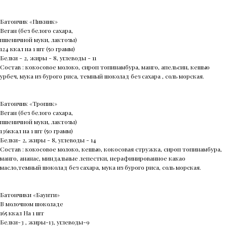
Батончик «Пикник»
Веган (без белого сахара,
пшеничной муки, лактозы)
124 ккал на 1 шт (50 грамм)
Белки - 2, жиры - 8, углеводы - 11
Состав : кокосовое молоко, сироп топинамбура, манго, апельсин, кешью
урбеч, мука из бурого риса, темный шоколад без сахара , соль морская.
Батончик «Тропик»
Веган (без белого сахара,
пшеничной муки, лактозы)
136ккал на 1 шт (50 грамм)
Белки- 2, жиры - 8, углеводы - 14
Состав : кокосовое молоко, кешью, кокосовая стружка, сироп топинамбура,
манго, ананас, миндальные лепестки, нерафинированное какао
масло,темный шоколад без сахара, мука из бурого риса, соль морская.
Батончики «Баунти»
В молочном шоколаде
165 ккал На 1 шт
Белки-3 , жиры-13, углеводы-9