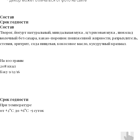
* декор может отличаться от фото на сайте
Состав
Срок годности
Состав
Творог, йогурт натуральный, миндальная мука , ц/з рисовая мука , шоколад
молочный без сахара, какао-порошок пониженной жирности, разрыхлитель,
стевия, эритрит, сода пищевая, кокосовое масло, кукурузный крахмал.
На 100 грамм
208 ккал
Бжу 9/12/16
Срок годности
При температуре
от +2°С до +6°С -5 суток