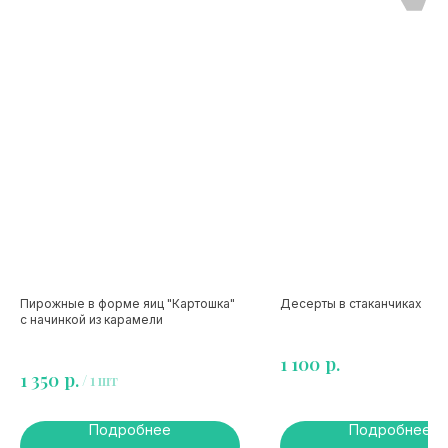
Пирожные в форме яиц "Картошка"
Десерты в стаканчиках
с начинкой из карамели
р.
1 100
р.
1 350
/
1 шт
Подробнее
Подробнее