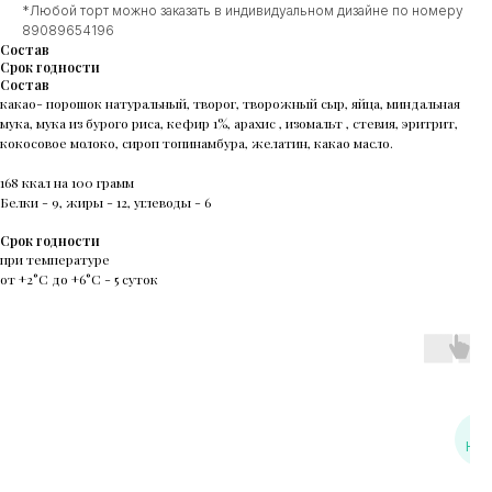
*Любой торт можно заказать в индивидуальном дизайне по номеру
89089654196
Состав
Срок годности
Состав
какао- порошок натуральный, творог, творожный сыр, яйца, миндальная
мука, мука из бурого риса, кефир 1%, арахис , изомальт , стевия, эритрит,
кокосовое молоко, сироп топинамбура, желатин, какао масло.
168 ккал на 100 грамм
Белки - 9, жиры - 12, углеводы - 6
Срок годности
при температуре
от +2°С до +6°С - 5 суток
НАЛ