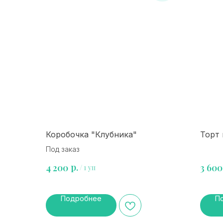
Коробочка "Клубника"
Торт
Под заказ
р.
4 200
3 600
/
1 уп
Подробнее
П