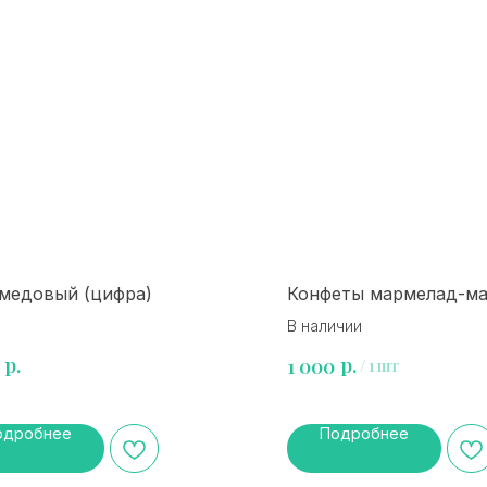
 медовый (цифра)
Конфеты мармелад-м
В наличии
р.
р.
1 000
/
1 шт
одробнее
Подробнее